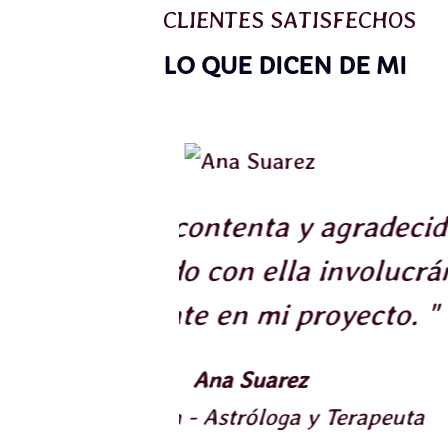
CLIENTES SATISFECHOS
LO QUE DICEN DE MI
adecida de
"Nos conocimos 
olucrándose
entonces no hemo
to. "
codo con codo. Esp
plataformas que
conoce lo est
peuta