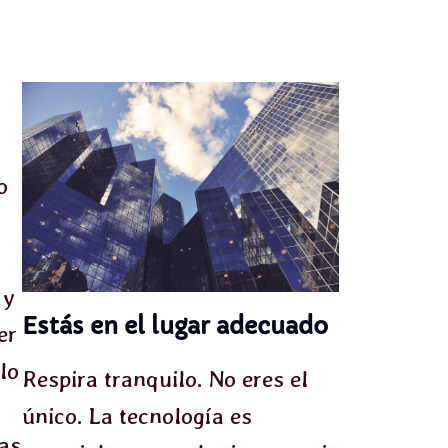
o
 y
Estás en el lugar adecuado
er
lo
Respira tranquilo. No eres el
único. La tecnología es
as