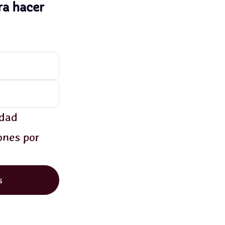
ra hacer
idad
ones por
s