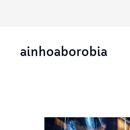
ainhoaborobia
Descubre